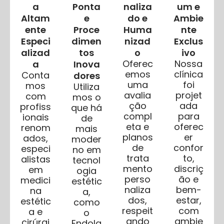
a
Ponta
naliza
um e
Altam
e
do e
Ambie
ente
Proce
Huma
nte
Especi
dimen
nizad
Exclus
alizad
tos
o
ivo
Oferec
Nossa
a
Inova
emos
clínica
Conta
dores
uma
foi
mos
Utiliza
avalia
projet
com
mos o
ção
ada
profiss
que há
compl
para
ionais
de
eta e
oferec
renom
mais
planos
er
ados,
moder
de
confor
especi
no em
trata
to,
alistas
tecnol
mento
discriç
em
ogia
perso
ão e
medici
estétic
naliza
bem-
na
a,
dos,
estar,
estétic
como
respeit
com
a e
o
ando
ambie
cirúrgi
Endola