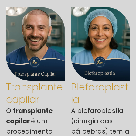
Transplante
Blefaroplast
capilar
ia
O
transplante
A blefaroplastia
capilar
é um
(cirurgia das
procedimento
pálpebras) tem a