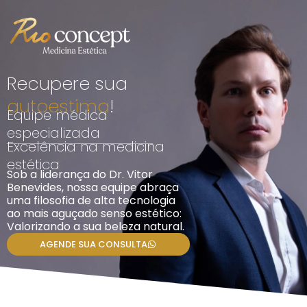
Ir
para
o
conteúdo
Recupere sua
autoestima
!
Equipe médica
especializada
Excelência na medicina
estética
Sob a liderança do Dr. Vitor
Benevides, nossa equipe abraça
uma filosofia de alta tecnologia
ao mais aguçado senso estético:
Valorizando a sua beleza natural.
AGENDE SUA CONSULTA