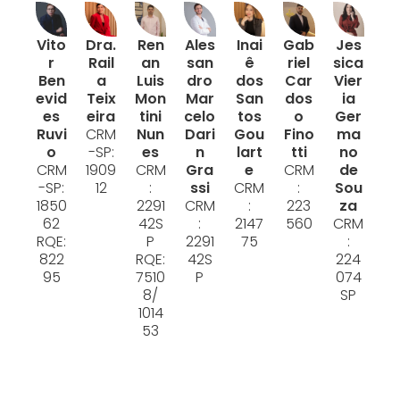
Vito
Dra.
Ren
Ales
Inai
Gab
Jes
r
Rail
an
san
ê
riel
sica
Ben
a
Luis
dro
dos
Car
Vier
evid
Teix
Mon
Mar
San
dos
ia
es
eira
tini
celo
tos
o
Ger
Ruvi
CRM
Nun
Dari
Gou
Fino
ma
o
-SP:
es
n
lart
tti
no
CRM
1909
CRM
Gra
e
CRM
de
-SP:
12
:
ssi
CRM
:
Sou
1850
2291
CRM
:
223
za
62
42S
:
2147
560
CRM
RQE:
P
2291
75
:
822
RQE:
42S
224
95
7510
P
074
8/
SP
1014
53