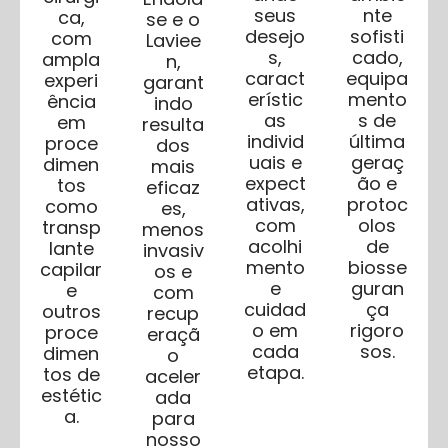
seus
nte
ca,
se e o
desejo
sofisti
com
Laviee
s,
cado,
ampla
n,
caract
equipa
experi
garant
erístic
mento
ência
indo
as
s de
em
resulta
individ
última
proce
dos
uais e
geraç
dimen
mais
expect
ão e
tos
eficaz
ativas,
protoc
como
es,
com
olos
transp
menos
acolhi
de
lante
invasiv
mento
biosse
capilar
os e
e
guran
e
com
cuidad
ça
outros
recup
o em
rigoro
proce
eraçã
cada
sos.
dimen
o
etapa.
tos de
aceler
estétic
ada
a.
para
nosso